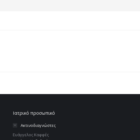
Ιατρικό προσωπικό
Ακτινοδιαγνώστες
Ευάγγελος Καφφές