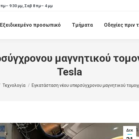
 πμ– 9:30 μμ, Σαβ 8 πμ– 4 μμ
Εξειδικεμένο προσωπικό
Τμήματα
Οδηγίες πριν τ
σύγχρονου μαγνητικού τομογρ
Tesla
 here:
Τεχνολογία
Εγκατάσταση νέου υπερσύγχρονου μαγνητικού τομο
Δεκ