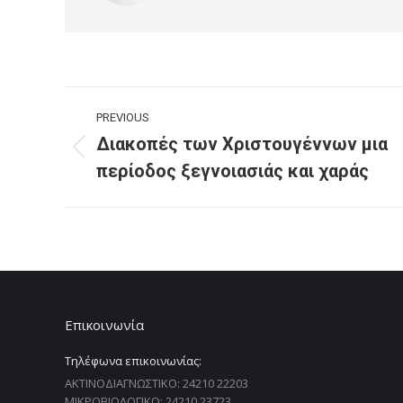
Post
PREVIOUS
navigation
Διακοπές των Χριστουγέννων μια
Previous
περίοδος ξεγνοιασιάς και χαράς
post:
Επικοινωνία
Τηλέφωνα επικοινωνίας:
ΑΚΤΙΝΟΔΙΑΓΝΩΣΤΙΚΟ: 24210 22203
ΜΙΚΡΟΒΙΟΛΟΓΙΚΟ: 24210 23723