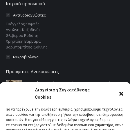
Ιατρικό προσωπικό
Ακτινοδιαγνώστες
Ευάγγελος Καφφές
Αντώνης Κοζαδινός
Θλιβερού Ροδόπη
Χρηστάκη Βαρβάρα
Βαρμπομπίτης Ιωάννης
Μικροβιολόγοι
Πρόσφατες Ανακοινώσεις
Εγκατάσταση νέου υπερσύγχρονου μαγνητικού
τομογραφου Philips Ingenia 3 Tesla
Διαχείριση Συγκατάθεσης
21 Δεκεμβρίου 2021
Cookies
Διακοπές των Χριστουγέννων μια περίοδος
Για να παρέχουμε την καλύτερη εμπειρία, χρησιμοποιούμε τεχνολογίες
ξεγνοιασιάς και χαράς
όπως cookies για την αποθήκευση ή/και την πρόσβαση σε πληροφορίες
συσκευών. Η συγκατάθεση για τις εν λόγω τεχνολογίες θα μας
14 Δεκεμβρίου 2021
επιτρέψει να επεξεργαστούμε δεδομένα προσωπικού χαρακτήρα, όπως