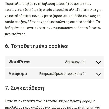
Παρακαλώ διαβάστε τη δήλωση απορρήτου αυτών των
κοινωνικών δικτύων (η οποία μπορεί να αλλάζει τακτικά) για
να καταλάβετε τι κάνουν με τα (προσωπικά) δεδομένα σας τα
οποία επεξεργάζονται χρησιμοποιώντας αυτά τα cookies. Τα
δεδομένα που ανακτώνται ανωνυμοποιούνται όσο το δυνατόν
περισσότερο.
6. Τοποθετημένα cookies
WordPress
Λειτουργικά
Consent
to
Διάφορα
Εκκρεμεί έρευνα του σκοπού
Consent
service
to
wordpress
7. Συγκατάθεση
service
Διάφορα
Όταν επισκέπτεστε τον ιστότοπό μας για πρώτη φορά, θα
προβάλουμε ένα αναδυόμενο παράθυρο με μια επεξήγηση για