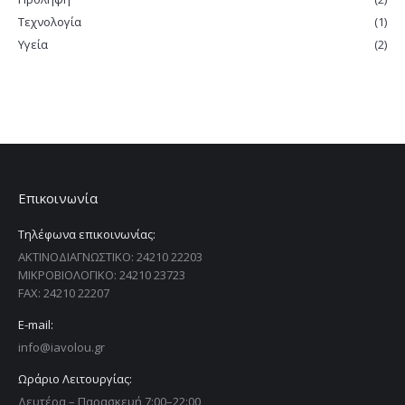
Τεχνολογία
(1)
Υγεία
(2)
Επικοινωνία
Τηλέφωνα επικοινωνίας:
ΑΚΤΙΝΟΔΙΑΓΝΩΣΤΙΚΟ: 24210 22203
ΜΙΚΡΟΒΙΟΛΟΓΙΚΟ: 24210 23723
FAX: 24210 22207
E-mail:
info@iavolou.gr
Ωράριο Λειτουργίας:
Δευτέρα – Παρασκευή 7:00–22:00,