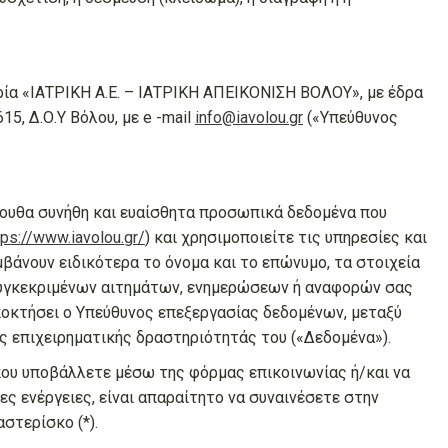
ρία «ΙΑΤΡΙΚΗ Α.Ε. – ΙΑΤΡΙΚΗ ΑΠΕΙΚΟΝΙΣΗ ΒΟΛΟΥ», με έδρα
15, Δ.Ο.Υ Βόλου, με e -mail
info@iavolou.gr
(«Υπεύθυνος
ουθα συνήθη και ευαίσθητα προσωπικά δεδομένα που
tps://www.iavolou.gr/
) και χρησιμοποιείτε τις υπηρεσίες και
μβάνουν ειδικότερα το όνομα και το επώνυμο, τα στοιχεία
 συγκεκριμένων αιτημάτων, ενημερώσεων ή αναφορών σας
ποκτήσει ο Υπεύθυνος επεξεργασίας δεδομένων, μεταξύ
ς επιχειρηματικής δραστηριότητάς του («Δεδομένα»).
που υποβάλλετε μέσω της φόρμας επικοινωνίας ή/και να
ς ενέργειες, είναι απαραίτητο να συναινέσετε στην
στερίσκο (*).